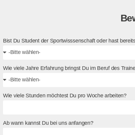
g
u
Bew
n
g
s
a
Bist Du Student der Sportwisssenschaft oder hast berei
u
s
w
a
Wie viele Jahre Erfahrung bringst Du im Beruf des Traine
h
l
Wie viele Stunden möchtest Du pro Woche arbeiten?
Ab wann kannst Du bei uns anfangen?