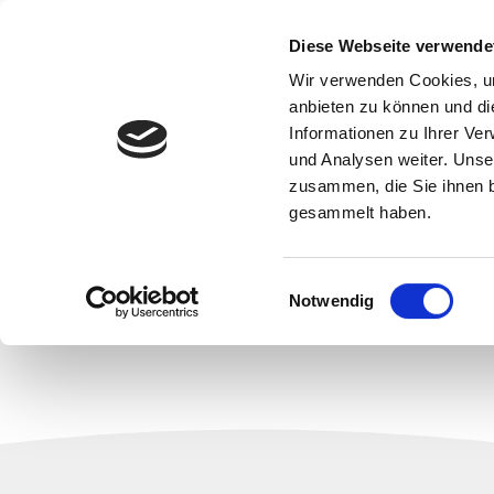
Hom
Diese Webseite verwende
Wir verwenden Cookies, um
anbieten zu können und di
Informationen zu Ihrer Ve
und Analysen weiter. Unse
zusammen, die Sie ihnen b
gesammelt haben.
E
Notwendig
i
n
w
i
l
l
i